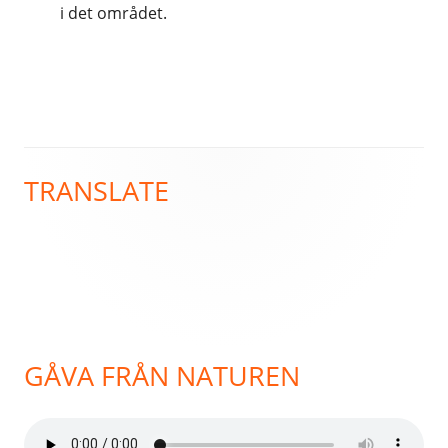
i det området.
TRANSLATE
Primär
sidopanel
GÅVA FRÅN NATUREN