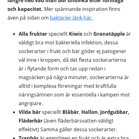
längre ned vad man bör undvika efter förmåga
och kapacitet.
Mer spännande inspiration finns
även på sidan om
bakterier länk här.
Alla frukter
speciellt
Kiwis
och
Granatäpple
är
väldigt bra mot bakteriella infektion, dessa
sockerarter i frukt och bär göder ej patogener
väl inne i kroppen, då det flesta sockerarterna
är i flytande form och tas upp redan i
magsäcken på några minuter, sockerarterna är
alltid i komplexa föreningar med kraftfulla
näringsämnen som är essentiella i kampen mot
angripare.
Vilda bär
speciellt
B
låbär
,
H
allon
,
J
ordgubbar,
Fläderbär
(även fläderbärsvatten väldigt
effektivt) Samma gäller dessa sockerarter.
Tranbär
är egentligen en frukt och är extra bra