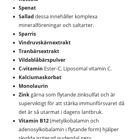
Spenat
Sallad
dessa innehåller komplexa
mineralföreningar och saltarter.
Sparris
Vindruvskärnextrakt
Tranbärsextrakt
Vildablåbärspulver
C-vitamin
Ester-C, Liposomal vitamin C.
Kalciumaskorbat
Monolaurin
Zink
gärna som flytande zinksulfat och är
superviktigt för att stärka immunförsvaret då
det är så utarmat i dagens lantbruk.
Vitamin B12
(metylkobalamin och
adenosylkobalamin i flytande form) hjälper
skydda irriterad pudendal nerv.