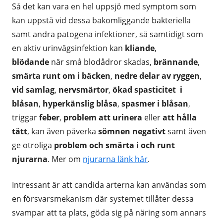
Så det kan vara en hel uppsjö med symptom som
kan uppstå vid dessa bakomliggande bakteriella
samt andra patogena infektioner, så samtidigt som
en aktiv urinvägsinfektion kan
kliande
,
blödande
när små blodådror skadas,
brännande
,
smärta runt om i bäcken
,
nedre delar av ryggen
,
vid samlag
,
nervsmärtor
,
ökad spasticitet i
blåsan
,
hyperkänslig blåsa
,
spasmer i blåsan
,
triggar
feber
,
problem att urinera
eller
att hålla
tätt
, kan även påverka
sömnen negativt
samt även
ge otroliga
problem och smärta i och runt
njurarna
. Mer om
njurarna länk här
.
Intressant är att candida arterna kan användas som
en försvarsmekanism där systemet tillåter dessa
svampar att ta plats, göda sig på näring som annars