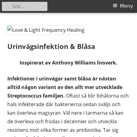
Sök
Primär
Meny
efter:
meny
Gå
Love & Light Frequency Healing
Guidad Självläkning
till
innehåll
Urinvägsinfektion & Blåsa
Inspirerat av Anthony Williams livsverk.
Infektioner i urinvägar samt blåsa är nästan
alltid någon variant av den allt mer utvecklade
Streptococcus familjen.
Oftast så blir bihålorna och
hals infekterade där bakterierna sedan sväljs och
kan överleva magsyran. Väl nere i tarmarna så kan
de överleva och frodas i decennier och utveckla
resistens mot olika former av antibiotika. Tar sig