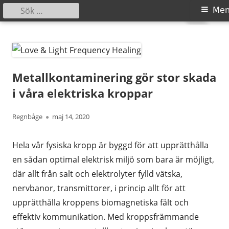
Sök
Primär
Me
efter:
meny
Gå
Love & Light Frequency Healing
Guidad Självläkning
till
innehåll
Metallkontaminering gör stor skada
i våra elektriska kroppar
Författare
Publicerat
Regnbåge
maj 14, 2020
den
Hela vår fysiska kropp är byggd för att upprätthålla
en sådan optimal elektrisk miljö som bara är möjligt,
där allt från salt och elektrolyter fylld vätska,
nervbanor, transmittorer, i princip allt för att
upprätthålla kroppens biomagnetiska fält och
effektiv kommunikation. Med kroppsfrämmande