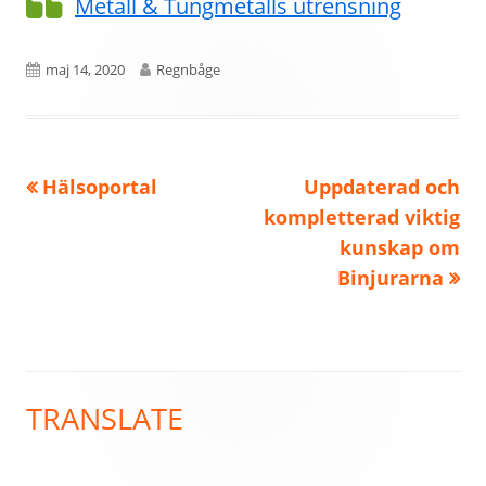
Metall & Tungmetalls utrensning
Publicerat
Författare
maj 14, 2020
Regnbåge
den
Föregående
Nästa
Hälsoportal
Uppdaterad och
Inläggsnavigering
artikel:
artikel:
kompletterad viktig
kunskap om
Binjurarna
TRANSLATE
Primär
sidopanel