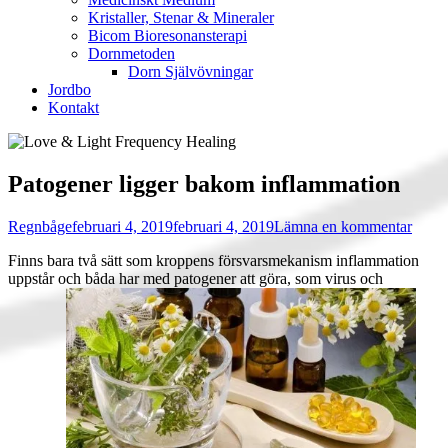
Kristaller, Stenar & Mineraler
Bicom Bioresonansterapi
Dornmetoden
Dorn Självövningar
Jordbo
Kontakt
Patogener ligger bakom inflammation
Författare
Publicerat
på
Regnbåge
februari 4, 2019
februari 4, 2019
Lämna en kommentar
den
Patog
Finns bara två sätt som kroppens försvarsmekanism inflammation
ligger
uppstår och båda har med patogener att göra, som virus och
bako
infla