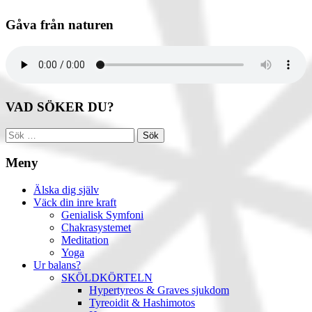
Gåva från naturen
VAD SÖKER DU?
Sök
efter:
Meny
Älska dig själv
Väck din inre kraft
Genialisk Symfoni
Chakrasystemet
Meditation
Yoga
Ur balans?
SKÖLDKÖRTELN
Hypertyreos & Graves sjukdom
Tyreoidit & Hashimotos