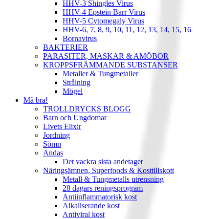
HHV-3 Shingles Virus
HHV-4 Epstein Barr Virus
HHV-5 Cytomegaly Virus
HHV-6, 7, 8, 9, 10, 11, 12, 13, 14, 15, 16
Bornavirus
BAKTERIER
PARASITER, MASKAR & AMÖBOR
KROPPSFRÄMMANDE SUBSTANSER
Metaller & Tungmetaller
Strålning
Mögel
Må bra!
TROLLDRYCKS BLOGG
Barn och Ungdomar
Livets Elixir
Jordning
Sömn
Andas
Det vackra sista andetaget
Näringsämnen, Superfoods & Kosttillskott
Metall & Tungmetalls utrensning
28 dagars reningsprogram
Antiinflammatorisk kost
Alkaliserande kost
Antiviral kost