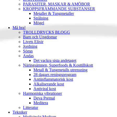
PARASITER, MASKAR & AMÖBOR
KROPPSFRÄMMANDE SUBSTANSER
Metaller & Tungmetaller
Strålning
Mögel
Må bra!
TROLLDRYCKS BLOGG
Barn och Ungdomar
Livets Elixir
Jordning
Sömn
Andas
Det vackra sista andetaget
Näringsämnen, Superfoods & Kosttillskott
Metall & Tungmetalls utrensning
28 dagars reningsprogram
Antiinflammatorisk kost
Alkaliserande kost
Antiviral kost
Harmoniska vibrationer
Deva Premal
Meditera
Litteratur
Tekniker
Medicinskt Medium