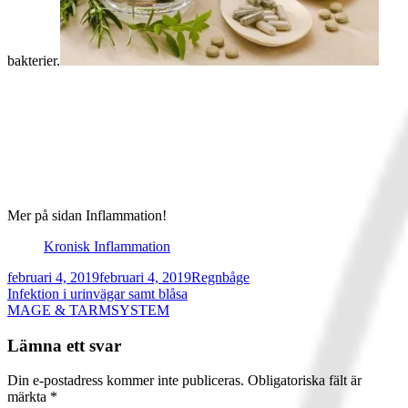
bakterier.
Mer på sidan Inflammation!
Kronisk Inflammation
Publicerat
Författare
februari 4, 2019
februari 4, 2019
Regnbåge
den
Inläggsnavigering
Föregående
Infektion i urinvägar samt blåsa
artikel:
Nästa
MAGE & TARMSYSTEM
artikel:
Lämna ett svar
Din e-postadress kommer inte publiceras.
Obligatoriska fält är
märkta
*