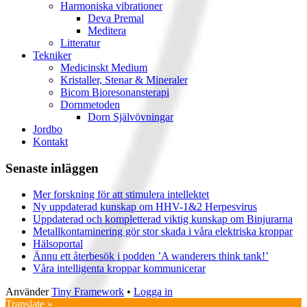
Harmoniska vibrationer
Deva Premal
Meditera
Litteratur
Tekniker
Medicinskt Medium
Kristaller, Stenar & Mineraler
Bicom Bioresonansterapi
Dornmetoden
Dorn Självövningar
Jordbo
Kontakt
Sidfot
Senaste inläggen
Mer forskning för att stimulera intellektet
Ny uppdaterad kunskap om HHV-1&2 Herpesvirus
Uppdaterad och kompletterad viktig kunskap om Binjurarna
Metallkontaminering gör stor skada i våra elektriska kroppar
Hälsoportal
Ännu ett återbesök i podden ’A wanderers think tank!’
Våra intelligenta kroppar kommunicerar
Använder
Tiny Framework
•
Logga in
Translate »