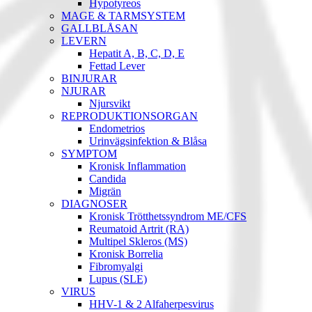
Hypotyreos
MAGE & TARMSYSTEM
GALLBLÅSAN
LEVERN
Hepatit A, B, C, D, E
Fettad Lever
BINJURAR
NJURAR
Njursvikt
REPRODUKTIONSORGAN
Endometrios
Urinvägsinfektion & Blåsa
SYMPTOM
Kronisk Inflammation
Candida
Migrän
DIAGNOSER
Kronisk Trötthetssyndrom ME/CFS
Reumatoid Artrit (RA)
Multipel Skleros (MS)
Kronisk Borrelia
Fibromyalgi
Lupus (SLE)
VIRUS
HHV-1 & 2 Alfaherpesvirus