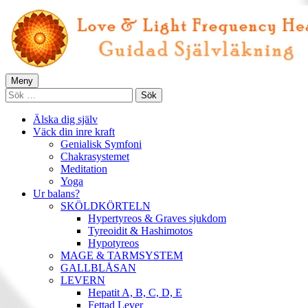
Gå
till
innehåll
Primär
Meny
Love & Light Frequency Healing
Guidad Självläkning
Sök
meny
efter:
Älska dig själv
Väck din inre kraft
Genialisk Symfoni
Chakrasystemet
Meditation
Yoga
Ur balans?
SKÖLDKÖRTELN
Hypertyreos & Graves sjukdom
Tyreoidit & Hashimotos
Hypotyreos
MAGE & TARMSYSTEM
GALLBLÅSAN
LEVERN
Hepatit A, B, C, D, E
Fettad Lever