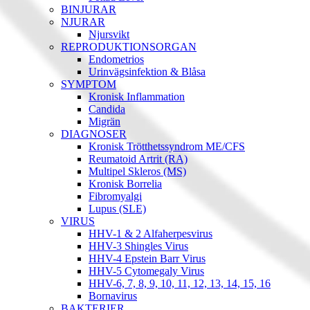
BINJURAR
NJURAR
Njursvikt
REPRODUKTIONSORGAN
Endometrios
Urinvägsinfektion & Blåsa
SYMPTOM
Kronisk Inflammation
Candida
Migrän
DIAGNOSER
Kronisk Trötthetssyndrom ME/CFS
Reumatoid Artrit (RA)
Multipel Skleros (MS)
Kronisk Borrelia
Fibromyalgi
Lupus (SLE)
VIRUS
HHV-1 & 2 Alfaherpesvirus
HHV-3 Shingles Virus
HHV-4 Epstein Barr Virus
HHV-5 Cytomegaly Virus
HHV-6, 7, 8, 9, 10, 11, 12, 13, 14, 15, 16
Bornavirus
BAKTERIER