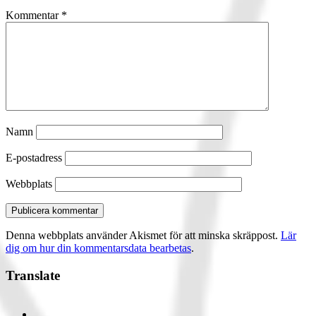
Kommentar
*
Namn
E-postadress
Webbplats
Denna webbplats använder Akismet för att minska skräppost.
Lär
dig om hur din kommentarsdata bearbetas
.
Primär
Translate
sidopanel