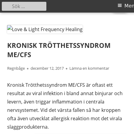
Sök
Primär
Me
efter:
meny
Gå
Love & Light Frequency Healing
Guidad Självläkning
till
innehåll
KRONISK TRÖTTHETSSYNDROM
ME/CFS
Författare
Publicerat
på KRONISK 
Regnbåge
december 12, 2017
Lämna en kommentar
den
Kronisk Trötthetssyndrom ME/CFS är oftast ett
resultat av viral infektion i bland annat binjurar och
levern, även triggar inflammation i centrala
nervsystemet. Vid det värsta fallen så har kroppen
ofta även utvecklat allergisk reaktion mot det virala
slaggprodukterna.