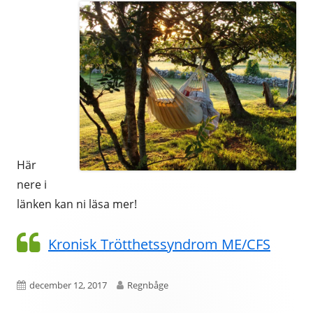
Här
nere i
länken kan ni läsa mer!
Kronisk Trötthetssyndrom ME/CFS
Publicerat
Författare
december 12, 2017
Regnbåge
den