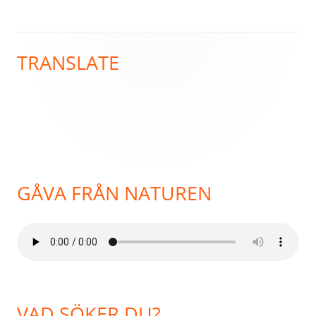
TRANSLATE
Primär
sidopanel
GÅVA FRÅN NATUREN
VAD SÖKER DU?