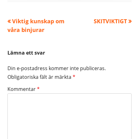
Föregående
Nästa
Viktig kunskap om
SKITVIKTIGT
Inläggsnavigering
artikel:
artikel:
våra binjurar
Lämna ett svar
Din e-postadress kommer inte publiceras.
Obligatoriska fält är märkta
*
Kommentar
*